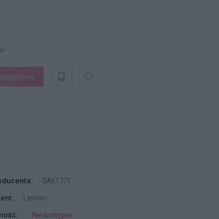
zł
magazynie
oducenta:
0A61771
ent:
Lenovo
ność:
Niedostępne