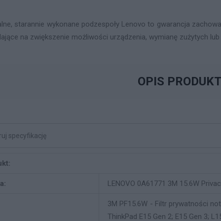
alne, starannie wykonane podzespoły Lenovo to gwarancja zachowa
ające na zwiększenie możliwości urządzenia, wymianę zużytych lub
OPIS PRODUK
kt:
a:
LENOVO 0A61771 3M 15.6W Privacy
3M PF15.6W - Filtr prywatności no
ThinkPad E15 Gen 2; E15 Gen 3; L1