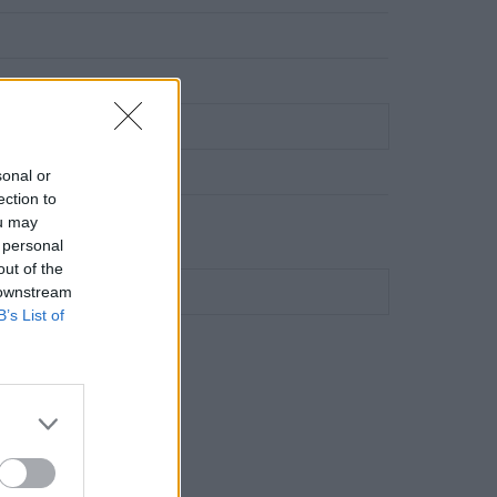
sonal or
ection to
ou may
 personal
out of the
 downstream
B’s List of
4
20T9, 20TE