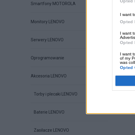
Opted 
Smartfony MOTOROLA
I want t
Opted 
Monitory LENOVO
I want 
Advertis
Serwery LENOVO
Opted 
I want t
Oprogramowanie
of my P
was col
Opted 
Akcesoria LENOVO
Torby i plecaki LENOVO
Baterie LENOVO
Zasilacze LENOVO