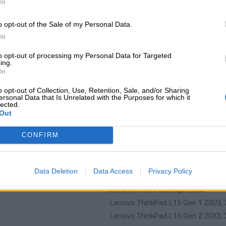
In
Lenovo ThinkPad E15 Gen 3 20YG
Lenovo ThinkPad E540
o opt-out of the Sale of my Personal Data.
Lenovo ThinkPad E560
In
Lenovo ThinkPad E565
to opt-out of processing my Personal Data for Targeted
Lenovo ThinkPad E570
ing.
In
Lenovo ThinkPad E575
Lenovo ThinkPad E580
o opt-out of Collection, Use, Retention, Sale, and/or Sharing
ersonal Data that Is Unrelated with the Purposes for which it
Lenovo ThinkPad E585
lected.
Lenovo ThinkPad E590
Out
Lenovo ThinkPad E595
CONFIRM
Lenovo ThinkPad Edge E530c
Lenovo ThinkPad Edge E535
Lenovo ThinkPad Edge E545
Data Deletion
Data Access
Privacy Policy
Lenovo ThinkPad Edge E550
Lenovo ThinkPad Edge E555
Lenovo ThinkPad L15 Gen 1 20U3, 
Lenovo ThinkPad L15 Gen 2 20X3, 