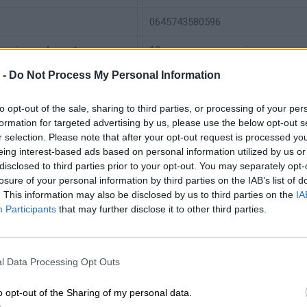
0645743580596
ancja producenta:
12 miesięcy w serwisie
 -
Do Not Process My Personal Information
ne
j produktu:
Filtr prywatności notebooka
to opt-out of the sale, sharing to third parties, or processing of your per
formation for targeted advertising by us, please use the below opt-out s
ność wielkość ekranu
r selection. Please note that after your opt-out request is processed y
15,6" szeroki
eing interest-based ads based on personal information utilized by us or
etlacza:
disclosed to third parties prior to your opt-out. You may separately opt-
macja o kompatybilnosci
losure of your personal information by third parties on the IAB’s list of
. This information may also be disclosed by us to third parties on the
IA
Lenovo ThinkBook 15 G2 ITL 20VE
Participants
that may further disclose it to other third parties.
Lenovo ThinkBook 15 G3 ACL 21A
Lenovo ThinkBook 15-IML 20RW
Lenovo ThinkPad E14 Gen 2 20TA
l Data Processing Opt Outs
Lenovo ThinkPad E15 20RD, 20RE
o opt-out of the Sharing of my personal data.
Lenovo ThinkPad E15 Gen 2 20T8, 