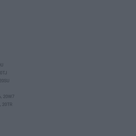
QU
20TJ
 20SU
6, 20W7
, 20TR