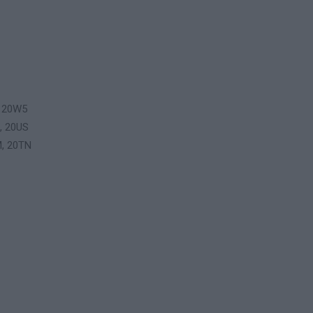
, 20W5
, 20US
M, 20TN