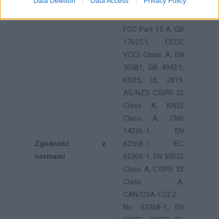
Data Deletion
Data Access
Privacy Policy
61000-3-3,
EN55024, CCC,
FCC Part 15 A, GB
17625.1, CECP,
VCCI Class A, EN
50581, GB 4943.1,
KN35, UL 2819,
AS/NZS CISPR 32
Class A, KN32
Class A, CNS
14336-1, EN
Zgodność z
62368-1, IEC
normami
62368-1, EN 55032
Class A, CISPR 32
Class A,
CAN/CSA-C22.2
No. 62368-1, EN