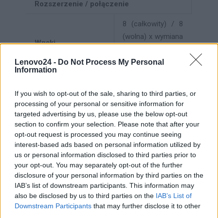
Rozszerzenie / połączenie
8 (całkowity) / 8
(wolna) x wymiana
Wnęki
podczas pracy
2,5"
Lenovo24 -
Do Not Process My Personal
Information
1 (całkowity) / 1
If you wish to opt-out of the sale, sharing to third parties, or
(wolna) x PCIe 4.0
processing of your personal or sensitive information for
x16 / Open
targeted advertising by us, please use the below opt-out
Compute Project
section to confirm your selection. Please note that after your
Sloty
mezzanine (OCP)
opt-out request is processed you may continue seeing
interest-based ads based on personal information utilized by
3.0 2 (całkowity) /
us or personal information disclosed to third parties prior to
2 (wolna) x PCIe
your opt-out. You may separately opt-out of the further
4.0 x16 (niski
disclosure of your personal information by third parties on the
profil)
IAB’s list of downstream participants. This information may
also be disclosed by us to third parties on the
IAB’s List of
4 x USB 3.1 Gen 1
Downstream Participants
that may further disclose it to other
(1 przód, 3 tył) 1 x
third parties.