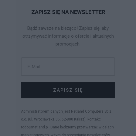
ZAPISZ SIĘ NA NEWSLETTER
Bądź zawsze na bieżąco! Zapisz się, aby
otrzymywać informacje o ofercie i aktualnych
promocjach.
ZAPISZ SIĘ
Administratorem danych jest Netland Computers Sp z
o.o. (ul. Wrocławska 35, 62-800 Kalisz), kontakt:
rodo@netland.pl. Dane będziemy przetwarzać w celach
marketingowych, w tym do przesyłania newsletterów.