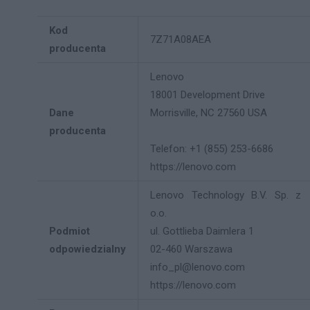
Kod
7Z71A08AEA
producenta
Lenovo
18001 Development Drive
Dane
Morrisville, NC 27560 USA
producenta
Telefon: +1 (855) 253-6686
https://lenovo.com
Lenovo Technology B.V. Sp. z
o.o.
Podmiot
ul. Gottlieba Daimlera 1
odpowiedzialny
02-460 Warszawa
info_pl@lenovo.com
https://lenovo.com