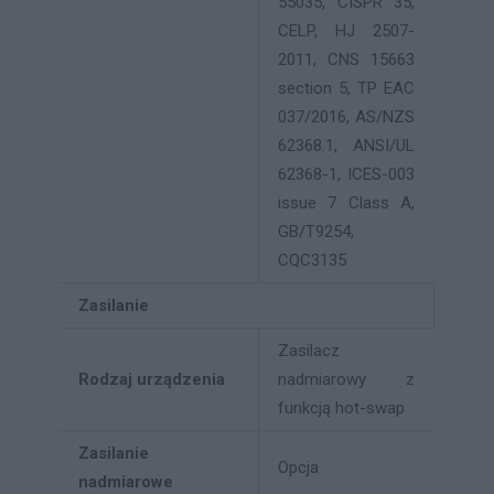
55035, CISPR 35,
CELP, HJ 2507-
2011, CNS 15663
section 5, TP EAC
037/2016, AS/NZS
62368.1, ANSI/UL
62368-1, ICES-003
issue 7 Class A,
GB/T9254,
CQC3135
Zasilanie
Zasilacz
Rodzaj urządzenia
nadmiarowy z
funkcją hot-swap
Zasilanie
Opcja
nadmiarowe