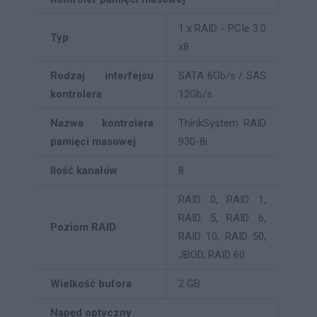
1 x RAID - PCIe 3.0
Typ
x8
Rodzaj interfejsu
SATA 6Gb/s / SAS
kontrolera
12Gb/s
Nazwa kontrolera
ThinkSystem RAID
pamięci masowej
930-8i
Ilość kanałów
8
RAID 0, RAID 1,
RAID 5, RAID 6,
Poziom RAID
RAID 10, RAID 50,
JBOD, RAID 60
Wielkość bufora
2 GB
Napęd optyczny