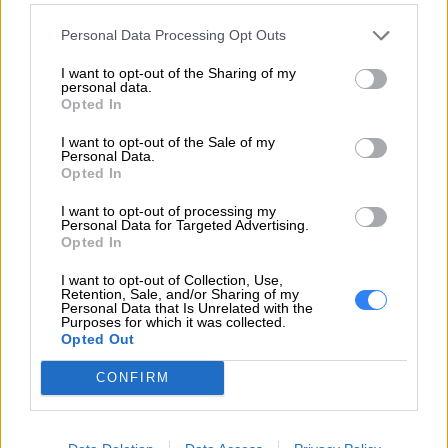
USB 2.0 (1 z
Personal Data Processing Opt Outs
przodu) 2 x VGA
(1 z przodu, 1 z
I want to opt-out of the Sharing of my
Interfejsy
personal data.
tyłu) 1 x
Opted In
zarządzanie 1 x
I want to opt-out of the Sale of my
diagnostyka 1 x
Personal Data.
Opted In
USB 3.1 Gen 1 (1
wewnętrzny)
I want to opt-out of processing my
Personal Data for Targeted Advertising.
Opted In
Różne
I want to opt-out of Collection, Use,
Przełącznik
Retention, Sale, and/or Sharing of my
Ochrona
Personal Data that Is Unrelated with the
antywłamaniowy
Purposes for which it was collected.
przeciwkradzieżowa
obudowy
Opted Out
BSMI CNS 13438
CONFIRM
Class A, EN
61000-3-2, EN