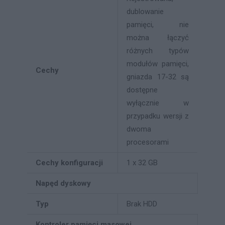
dublowanie
pamięci, nie
można łączyć
różnych typów
modułów pamięci,
Cechy
gniazda 17-32 są
dostępne
wyłącznie w
przypadku wersji z
dwoma
procesorami
Cechy konfiguracji
1 x 32 GB
Napęd dyskowy
Typ
Brak HDD
Kontroler pamięci masowej