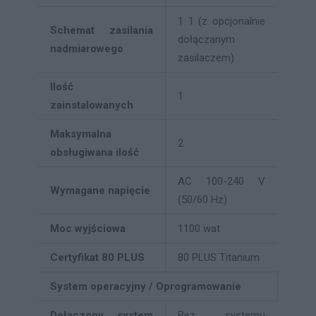
1 1 (z opcjonalnie
Schemat zasilania
dołączanym
nadmiarowego
zasilaczem)
Ilość
1
zainstalowanych
Maksymalna
2
obsługiwana ilość
AC 100-240 V
Wymagane napięcie
(50/60 Hz)
Moc wyjściowa
1100 wat
Certyfikat 80 PLUS
80 PLUS Titanium
System operacyjny / Oprogramowanie
Dołączony system
Bez systemu