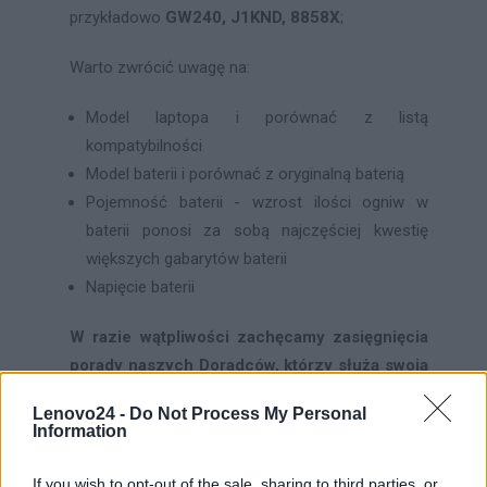
przykładowo
GW240, J1KND, 8858X
;
Warto zwrócić uwagę na:
Model laptopa i porównać z listą
kompatybilności
Model baterii i porównać z oryginalną baterią
Pojemność baterii - wzrost ilości ogniw w
baterii ponosi za sobą najczęściej kwestię
większych gabarytów baterii
Napięcie baterii
W razie wątpliwości zachęcamy zasięgnięcia
porady naszych Doradców, którzy służą swoją
fachową wiedzą zarówno poprzez kontakt
Lenovo24 -
Do Not Process My Personal
telefoniczny jak i mailowy.
Information
If you wish to opt-out of the sale, sharing to third parties, or