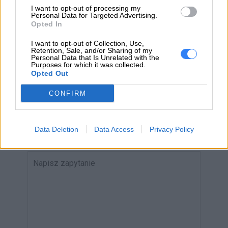
I want to opt-out of processing my
ZAPYTAJ O PRODUKT
Personal Data for Targeted Advertising.
Opted In
Zapytanie o "Dobór baterii do laptopa"
I want to opt-out of Collection, Use,
Retention, Sale, and/or Sharing of my
Personal Data that Is Unrelated with the
Purposes for which it was collected.
Opted Out
EMAIL
CONFIRM
Data Deletion
Data Access
Privacy Policy
WIADOMOŚĆ