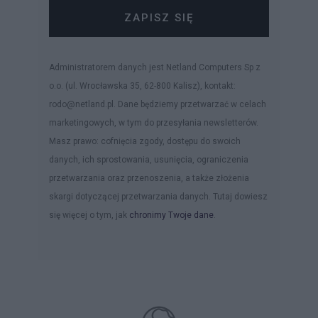
ZAPISZ SIĘ
Administratorem danych jest Netland Computers Sp z
o.o. (ul. Wrocławska 35, 62-800 Kalisz), kontakt:
rodo@netland.pl. Dane będziemy przetwarzać w celach
marketingowych, w tym do przesyłania newsletterów.
Masz prawo: cofnięcia zgody, dostępu do swoich
danych, ich sprostowania, usunięcia, ograniczenia
przetwarzania oraz przenoszenia, a także złożenia
skargi dotyczącej przetwarzania danych. Tutaj dowiesz
się więcej o tym, jak
chronimy Twoje dane
.