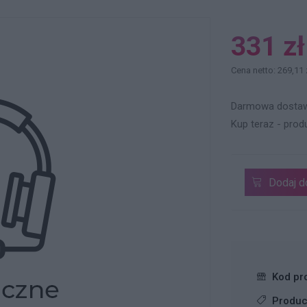
331 zł
Cena netto: 269,11 
Darmowa dostaw
Kup teraz - prod
Dodaj d
Kod pr
Produc