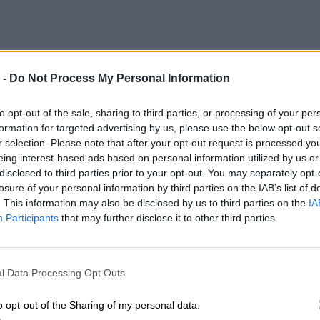
 -
Do Not Process My Personal Information
JĄC PAKIET 6 MIESIĘCY OSZCZĘDZASZ 49ZŁ!
to opt-out of the sale, sharing to third parties, or processing of your per
formation for targeted advertising by us, please use the below opt-out s
niczne Wsparcie Techniczne, w skrócie TWT, to sposób na efektyw
r selection. Please note that after your opt-out request is processed y
m biurze. Skorzystaj z usługi TWT i nie przejmuj się problemami t
eing interest-based ads based on personal information utilized by us or
disclosed to third parties prior to your opt-out. You may separately opt-
losure of your personal information by third parties on the IAB’s list of
. This information may also be disclosed by us to third parties on the
IA
 jest usługa TWT?
Participants
that may further disclose it to other third parties.
 skrót od Telefonicznego Wsparcia Technicznego, naszej autorskie
 zdalna dla użytkowników w sytuacjach kryzysowych ze sprzę
l Data Processing Opt Outs
ym. Są to najczęściej problemy dotyczące działania pojedynczej sta
ernetu, problem z uruchomieniem komputera itd.).
o opt-out of the Sharing of my personal data.