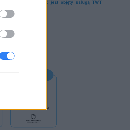
zez pierwszy miesiąc jest objęty usługą TWT