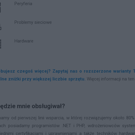
Peryferia
Problemy sieciowe
Hardware
ebujesz czegoś więcej? Zapytaj nas o rozszerzone warianty T
lne zniżki przy większej liczbie sprzętu.
Więcej informacji na te
będzie mnie obsługiwał?
amy od pierwszej linii wsparcia, w której rozwiązujemy około 8
ach posiadamy programistów .NET i PHP, wdrożeniowców syste
ednimi certyfikacjami i uprawnieniami a także techników hardwa