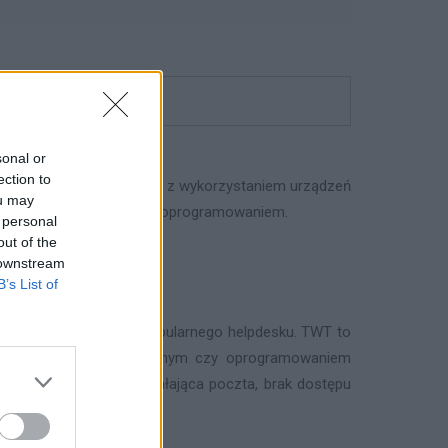
sonal or
ection to
ną i bezproblemową pracę z wykorzystaniem urządzeń
ou may
echnicznymi ze sprzętem i oprogramowaniem.
 personal
out of the
 downstream
B’s List of
j usługi, podobnej do popularnego helpdesku. TWT to
tem, systemem operacyjnym czy oprogramowaniem
cji roboczej (np. niedziałająca poczta, brak dostępu