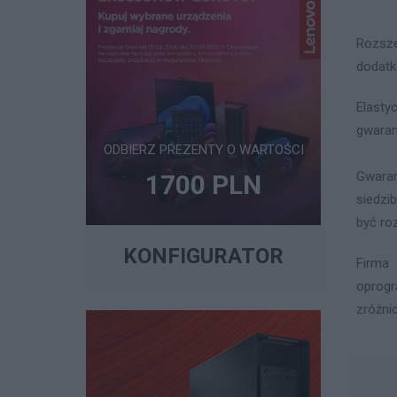
Rozsze
dodatk
Elasty
gwaran
ODBIERZ PREZENTY O WARTOŚCI
Gwaran
1700 PLN
siedzi
być ro
KONFIGURATOR
Firma 
oprog
zróżni