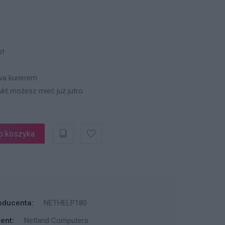
zł
a kurierem
ukt możesz mieć już jutro
o koszyka
oducenta:
NETHELP180
ent:
Netland Computers