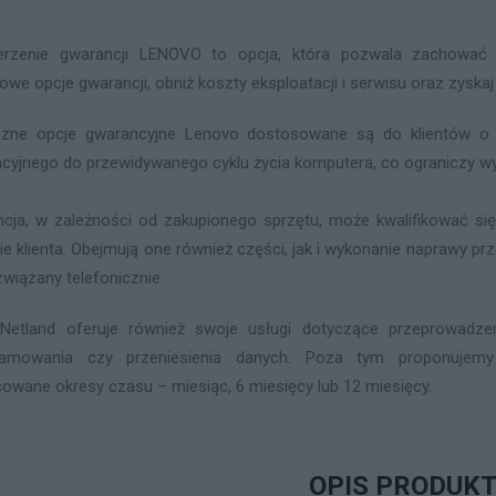
rzenie gwarancji LENOVO to opcja, która pozwala zachować s
owe opcje gwarancji, obniż koszty eksploatacji i serwisu oraz zyskaj
czne opcje gwarancyjne Lenovo dostosowane są do klientów o
cyjnego do przewidywanego cyklu życia komputera, co ograniczy wy
cja, w zależności od zakupionego sprzętu, może kwalifikować si
bie klienta. Obejmują one również części, jak i wykonanie naprawy pr
związany telefonicznie.
Netland oferuje również swoje usługi dotyczące przeprowadzenia 
ramowania czy przeniesienia danych. Poza tym proponujem
cowane okresy czasu – miesiąc, 6 miesięcy lub 12 miesięcy.
OPIS PRODUK