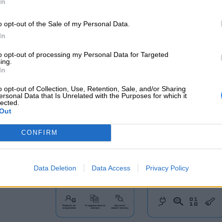
In
z nas przetestować? Każdy z kupionych u nas laptopów pr
owaną automatycznie.
o opt-out of the Sale of my Personal Data.
In
to opt-out of processing my Personal Data for Targeted
to działa? – W trzech prostych krokach!
ing.
In
o opt-out of Collection, Use, Retention, Sale, and/or Sharing
ersonal Data that Is Unrelated with the Purposes for which it
lected.
Out
CONFIRM
Data Deletion
Data Access
Privacy Policy