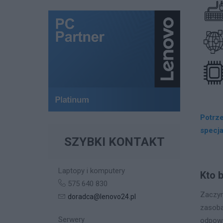
Potrz
specja
SZYBKI KONTAKT
Laptopy i komputery
Kto 
575 640 830
Zaczyn
doradca@lenovo24.pl
zasob
Serwery
odpowi