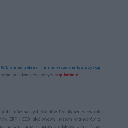
WT, zmień zakres i termin wsparcia lub uzyskaj
n temat znajdziesz w naszym
regulaminie.
0% problemów naszych Klientów. Dodatkowo w swoich
mów ERP i EOD, sieciowców, system engineerów z
re, software oraz trenerów produktów Office. Nasz