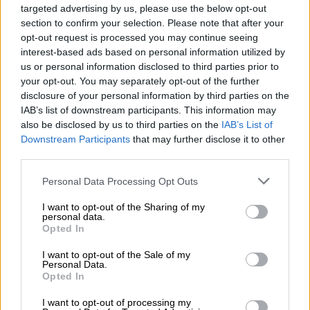
kwietniu 2024, z wyjątkiem modelu Yoga Pro 7i, który
targeted advertising by us, please use the below opt-out
ma pojawić się jeszcze w styczniu (od 999 euro, czyli
section to confirm your selection. Please note that after your
opt-out request is processed you may continue seeing
około 4350 złotych).
interest-based ads based on personal information utilized by
us or personal information disclosed to third parties prior to
Galeria
your opt-out. You may separately opt-out of the further
disclosure of your personal information by third parties on the
IAB’s list of downstream participants. This information may
also be disclosed by us to third parties on the
IAB’s List of
Downstream Participants
that may further disclose it to other
third parties.
Personal Data Processing Opt Outs
I want to opt-out of the Sharing of my
personal data.
Opted In
I want to opt-out of the Sale of my
Personal Data.
Opted In
I want to opt-out of processing my