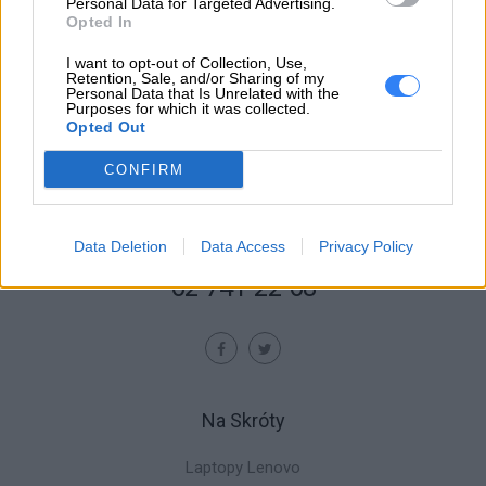
Personal Data for Targeted Advertising.
Opted In
I want to opt-out of Collection, Use,
Retention, Sale, and/or Sharing of my
Personal Data that Is Unrelated with the
Purposes for which it was collected.
Opted Out
CONFIRM
Lenovo24.pl, Wrocławska 35, 62-800 Kalisz
Data Deletion
Data Access
Privacy Policy
Skontaktuj się z nami:
62 741 22 68
Na Skróty
Laptopy Lenovo