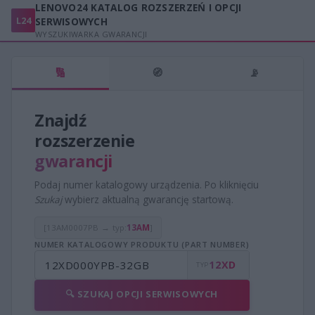
LENOVO24 KATALOG ROZSZERZEŃ I OPCJI
L24
SERWISOWYCH
WYSZUKIWARKA GWARANCJI
🔢
🧭
📡
Znajdź
rozszerzenie
gwarancji
Podaj numer katalogowy urządzenia. Po kliknięciu
Szukaj
wybierz aktualną gwarancję startową.
[
13AM
0007PB
→
typ:
13AM
]
NUMER KATALOGOWY PRODUKTU (PART NUMBER)
12XD
TYP
🔍 SZUKAJ OPCJI SERWISOWYCH