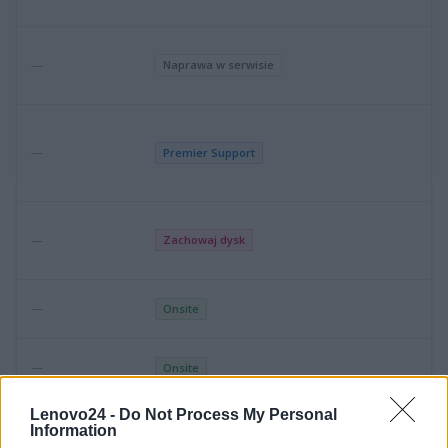
—
Naprawa w serwisie
—
Premier Support
—
Zachowaj dysk
—
Onsite
—
Onsite
Lenovo24 -
Do Not Process My Personal
Information
—
Premier Support