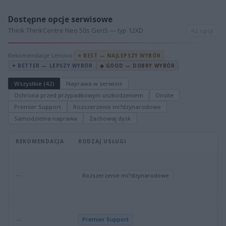
Dostępne opcje serwisowe
Think ThinkCentre Neo 50s Gen5 — typ 12XD
42 opcji
Rekomendacje Lenovo:
⭐ BEST — NAJLEPSZY WYBÓR
✦ BETTER — LEPSZY WYBÓR
◆ GOOD — DOBRY WYBÓR
Wszystkie (42)
Naprawa w serwisie
Ochrona przed przypadkowym uszkodzeniem
Onsite
Premier Support
Rozszerzenie mi?dzynarodowe
Samodzielna naprawa
Zachowaj dysk
REKOMENDACJA
RODZAJ USŁUGI
—
Rozszerzenie mi?dzynarodowe
—
Premier Support