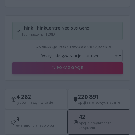
Think ThinkCentre Neo 50s Gen5
✓
Typ maszyny:
12XD
GWARANCJA PODSTAWOWA URZĄDZENIA
🔍 POKAŻ OPCJE
4 282
220 891
📦
🛡
typów maszyn w bazie
opcji serwisowych łącznie
42
3
📋
🎯
opcji dla wybranego
gwarancji dla tego typu
urządzenia