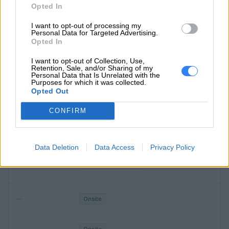
—
Zachowaj dysk
Opted In
I want to opt-out of processing my
Personal Data for Targeted Advertising.
Opted In
—
Premier Support
I want to opt-out of Collection, Use,
Retention, Sale, and/or Sharing of my
Personal Data that Is Unrelated with the
Purposes for which it was collected.
—
Naprawa w serwisie
Opted Out
CONFIRM
—
Zachowaj dysk
Data Deletion
Data Access
Privacy Policy
—
Naprawa w serwisie
—
Onsite
—
Onsite